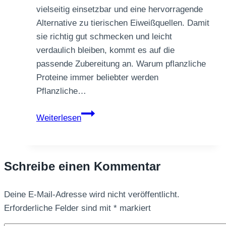
vielseitig einsetzbar und eine hervorragende
Alternative zu tierischen Eiweißquellen. Damit
sie richtig gut schmecken und leicht
verdaulich bleiben, kommt es auf die
passende Zubereitung an. Warum pflanzliche
Proteine immer beliebter werden
Pflanzliche…
Pflanzliche
Weiterlesen
Proteine
richtig
zubereiten
Schreibe einen Kommentar
–
so
Deine E-Mail-Adresse wird nicht veröffentlicht.
werden
Erforderliche Felder sind mit
sie
*
markiert
lecker,