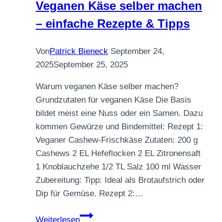
Veganen Käse selber machen
– einfache Rezepte & Tipps
Von
Patrick Bieneck
September 24,
2025
September 25, 2025
Warum veganen Käse selber machen?
Grundzutaten für veganen Käse Die Basis
bildet meist eine Nuss oder ein Samen. Dazu
kommen Gewürze und Bindemittel: Rezept 1:
Veganer Cashew-Frischkäse Zutaten: 200 g
Cashews 2 EL Hefeflocken 2 EL Zitronensaft
1 Knoblauchzehe 1/2 TL Salz 100 ml Wasser
Zubereitung: Tipp: Ideal als Brotaufstrich oder
Dip für Gemüse. Rezept 2:…
Veganen
Weiterlesen