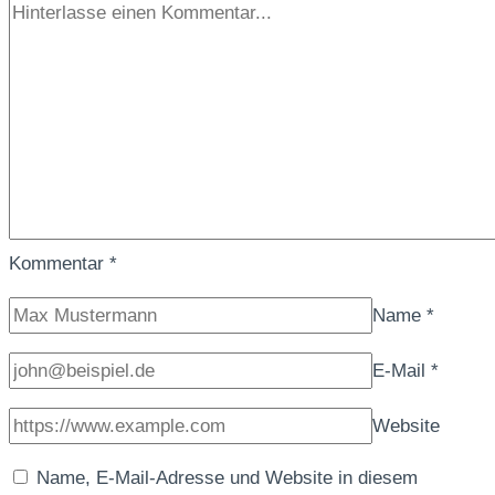
gesund
und
bekömmlichPflanzliche
Proteine
richtig
zubereiten
Kommentar
*
Name
*
E-Mail
*
Website
Name, E-Mail-Adresse und Website in diesem