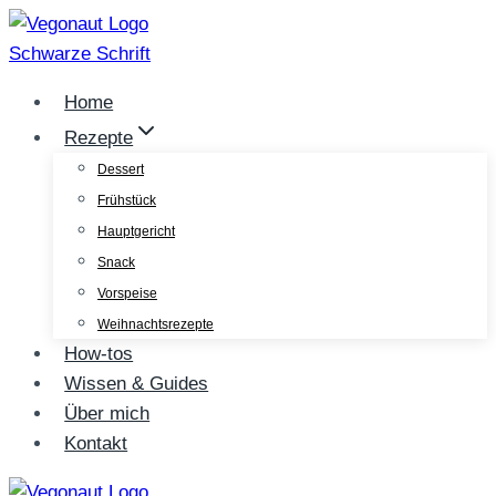
Zum
Inhalt
springen
Home
Rezepte
Dessert
Frühstück
Hauptgericht
Snack
Vorspeise
Weihnachtsrezepte
How-tos
Wissen & Guides
Über mich
Kontakt