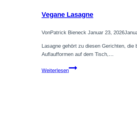
Vegane Lasagne
Von
Patrick Bieneck
Januar 23, 2026
Janua
Lasagne gehört zu diesen Gerichten, die 
Auflaufformen auf dem Tisch,…
Vegane
Weiterlesen
Lasagne