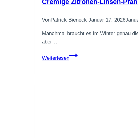
Cremige Zitronen-Linsen-Pfann
Von
Patrick Bieneck
Januar 17, 2026
Janua
Manchmal braucht es im Winter genau di
aber…
Cremige
Weiterlesen
Zitronen-
Linsen-
Pfanne
für
kalte
Tage