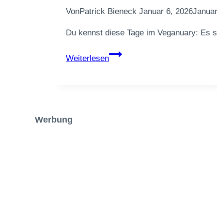
Von
Patrick Bieneck
Januar 6, 2026
Januar
Du kennst diese Tage im Veganuary: Es so
Cremige
Weiterlesen
Pilz-
Bohnen-
Pfanne
mit
Thymian
Werbung