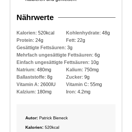
Nährwerte
Kalorien:
520
kcal
Kohlenhydrate:
48
g
Protein:
24
g
Fett:
22
g
Gesättigte Fettsäuren:
3
g
Mehrfach ungesättigte Fettsäuren:
6
g
Einfach ungesättigte Fettsäuren:
10
g
Natrium:
480
mg
Kalium:
750
mg
Ballaststoffe:
8
g
Zucker:
9
g
Vitamin A:
2600
IU
Vitamin C:
55
mg
Kalzium:
180
mg
Iron:
4.2
mg
Autor:
Patrick Bieneck
Kalorien:
520
kcal