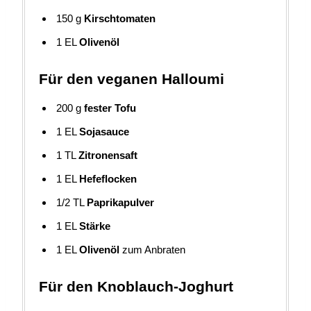
150
g
Kirschtomaten
1
EL
Olivenöl
Für den veganen Halloumi
200
g
fester Tofu
1
EL
Sojasauce
1
TL
Zitronensaft
1
EL
Hefeflocken
1/2
TL
Paprikapulver
1
EL
Stärke
1
EL
Olivenöl
zum Anbraten
Für den Knoblauch-Joghurt