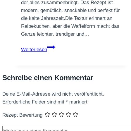
der alles zusammenbringt. Das Rezept ist
modern, gemütlich, snackable und perfekt für
die kalte Jahreszeit.Die Textur erinnert an
Reibekuchen, aber die Waffelform macht das
Ganze leichter, trendiger und…
Crispy
Weiterlesen
Kartoffel-
Waffeln
mit
Schreibe einen Kommentar
Winter-
Kräuter-
Deine E-Mail-Adresse wird nicht veröffentlicht.
Dip
Erforderliche Felder sind mit
*
markiert
Rezept Bewertung