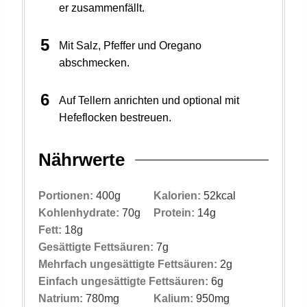
er zusammenfällt.
Mit Salz, Pfeffer und Oregano
abschmecken.
Auf Tellern anrichten und optional mit
Hefeflocken bestreuen.
Nährwerte
Portionen:
400
g
Kalorien:
52
kcal
Kohlenhydrate:
70
g
Protein:
14
g
Fett:
18
g
Gesättigte Fettsäuren:
7
g
Mehrfach ungesättigte Fettsäuren:
2
g
Einfach ungesättigte Fettsäuren:
6
g
Natrium:
780
mg
Kalium:
950
mg