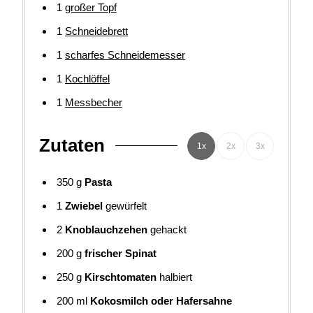
1
großer Topf
1
Schneidebrett
1
scharfes Schneidemesser
1
Kochlöffel
1
Messbecher
Zutaten
1x
2x
3x
350
g
Pasta
1
Zwiebel
gewürfelt
2
Knoblauchzehen
gehackt
200
g
frischer Spinat
250
g
Kirschtomaten
halbiert
200
ml
Kokosmilch oder Hafersahne