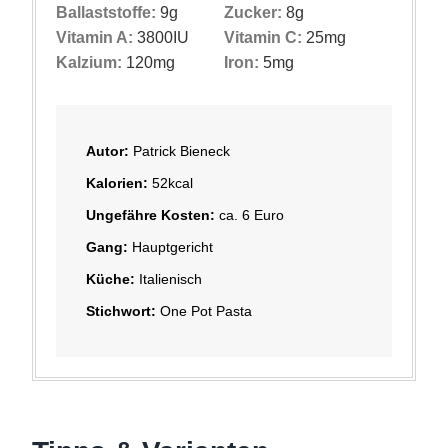
Ballaststoffe:
9
g
Zucker:
8
g
Vitamin A:
3800
IU
Vitamin C:
25
mg
Kalzium:
120
mg
Iron:
5
mg
Autor:
Patrick Bieneck
Kalorien:
52
kcal
Ungefähre Kosten:
ca. 6 Euro
Gang:
Hauptgericht
Küche:
Italienisch
Stichwort:
One Pot Pasta