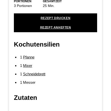
PORTIONEN
GESAMTZEIT
Minuten
3
Portionen
25
Min.
REZEPT DRUCKEN
REZEPT ANHEFTEN
Kochutensilien
1
Pfanne
1
Mixer
1
Schneidebrett
1 Messer
Zutaten