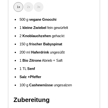
1x
2x
3x
500
g
vegane Gnocchi
1
kleine Zwiebel
fein gewürfelt
2
Knoblauchzehen
gehackt
150
g
frischer Babyspinat
200
ml
Haferdrink
ungesüßt
1
Bio Zitrone
Abrieb + Saft
1
TL
Senf
Salz +Pfeffer
100
g
Cashewnüsse
ungesalzen
Zubereitung