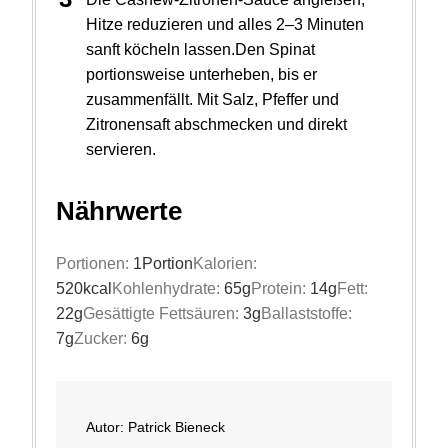
Hitze reduzieren und alles 2–3 Minuten
sanft köcheln lassen.Den Spinat
portionsweise unterheben, bis er
zusammenfällt. Mit Salz, Pfeffer und
Zitronensaft abschmecken und direkt
servieren.
Nährwerte
Portionen:
1
Portion
Kalorien:
520
kcal
Kohlenhydrate:
65
g
Protein:
14
g
Fett:
22
g
Gesättigte Fettsäuren:
3
g
Ballaststoffe:
7
g
Zucker:
6
g
Autor:
Patrick Bieneck