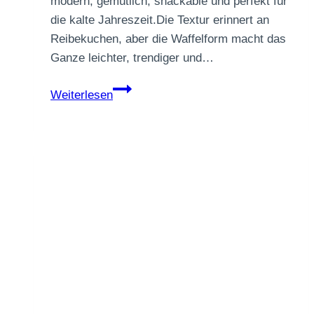
modern, gemütlich, snackable und perfekt für
die kalte Jahreszeit.Die Textur erinnert an
Reibekuchen, aber die Waffelform macht das
Ganze leichter, trendiger und…
Crispy
Weiterlesen
Kartoffel-
Waffeln
mit
Winter-
Kräuter-
Dip