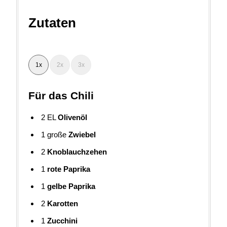
Zutaten
1x
2x
3x
Für das Chili
2
EL
Olivenöl
1
große
Zwiebel
2
Knoblauchzehen
1
rote Paprika
1
gelbe Paprika
2
Karotten
1
Zucchini