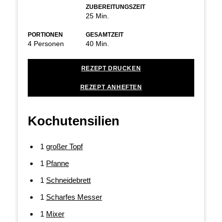
ZUBEREITUNGSZEIT
Minuten
25
Min.
PORTIONEN
GESAMTZEIT
Minuten
4
Personen
40
Min.
REZEPT DRUCKEN
REZEPT ANHEFTEN
Kochutensilien
1
großer Topf
1
Pfanne
1
Schneidebrett
1
Scharfes Messer
1
Mixer