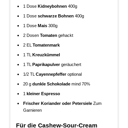
1
Dose
Kidneybohnen
400g
1
Dose
schwarze Bohnen
400g
1
Dose
Mais
300g
2
Dosen
Tomaten
gehackt
2
EL
Tomatenmark
1
TL
Kreuzkümmel
1
TL
Paprikapulver
geräuchert
1/2
TL
Cayennepfeffer
optional
20
g
dunkle Schokolade
mind 70%
1
kleiner Espresso
Frischer Koriander oder Petersiele
Zum
Garnieren
Für die Cashew-Sour-Cream