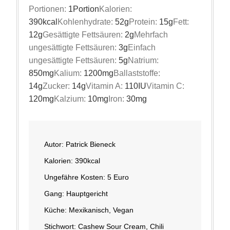
Portionen:
1
Portion
Kalorien:
390
kcal
Kohlenhydrate:
52
g
Protein:
15
g
Fett:
12
g
Gesättigte Fettsäuren:
2
g
Mehrfach
ungesättigte Fettsäuren:
3
g
Einfach
ungesättigte Fettsäuren:
5
g
Natrium:
850
mg
Kalium:
1200
mg
Ballaststoffe:
14
g
Zucker:
14
g
Vitamin A:
110
IU
Vitamin C:
120
mg
Kalzium:
10
mg
Iron:
30
mg
Autor:
Patrick Bieneck
Kalorien:
390
kcal
Ungefähre Kosten:
5 Euro
Gang:
Hauptgericht
Küche:
Mexikanisch, Vegan
Stichwort:
Cashew Sour Cream, Chili