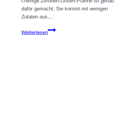
cremige Zitronen-Linsen-Pfanne ist genau
dafür gemacht. Sie kommt mit wenigen
Zutaten aus,…
Cremige
Weiterlesen
Zitronen-
Linsen-
Pfanne
für
kalte
Tage