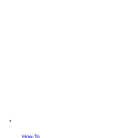
How-To