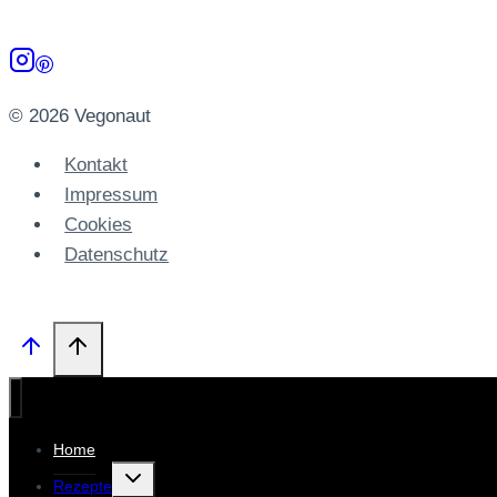
Ofen
© 2026 Vegonaut
Kontakt
Impressum
Cookies
Datenschutz­
Home
Untermenü
Rezepte
umschalten