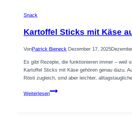
Snack
Kartoffel Sticks mit Käse 
Von
Patrick Bieneck
Dezember 17, 2025
Dezember
Es gibt Rezepte, die funktionieren immer – weil
Kartoffel Sticks mit Käse gehören genau dazu. 
Rösti zugleich, sind aber leichter, alltagstauglic
Kartoffel
Weiterlesen
Sticks
mit
Käse
aus
dem