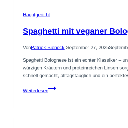
Hauptgericht
Spaghetti mit veganer Bol
Von
Patrick Bieneck
September 27, 2025
Septembe
Spaghetti Bolognese ist ein echter Klassiker – 
würzigen Kräutern und proteinreichen Linsen sor
schnell gemacht, alltagstauglich und ein perfekt
Spaghetti
Weiterlesen
mit
veganer
Bolognese