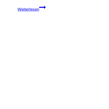
Vegane
Weiterlesen
Kürbis-
Waffeln
mit
Apfel-
Zimt-
Dip