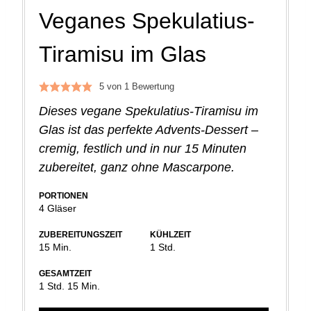
Veganes Spekulatius-
Tiramisu im Glas
5
von 1 Bewertung
Dieses vegane Spekulatius-Tiramisu im
Glas ist das perfekte Advents-Dessert –
cremig, festlich und in nur 15 Minuten
zubereitet, ganz ohne Mascarpone.
PORTIONEN
4
Gläser
ZUBEREITUNGSZEIT
KÜHLZEIT
Minuten
Stunde
15
Min.
1
Std.
GESAMTZEIT
Stunde
Minuten
1
Std.
15
Min.