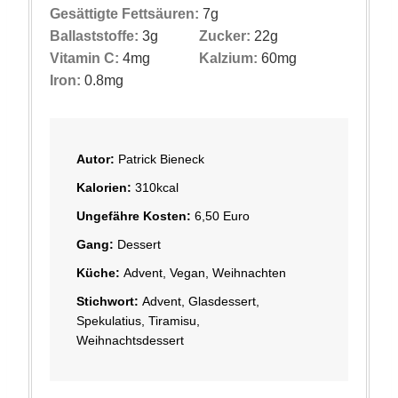
Gesättigte Fettsäuren:
7
g
Ballaststoffe:
3
g
Zucker:
22
g
Vitamin C:
4
mg
Kalzium:
60
mg
Iron:
0.8
mg
Autor:
Patrick Bieneck
Kalorien:
310
kcal
Ungefähre Kosten:
6,50 Euro
Gang:
Dessert
Küche:
Advent, Vegan, Weihnachten
Stichwort:
Advent, Glasdessert,
Spekulatius, Tiramisu,
Weihnachtsdessert