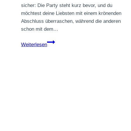
sicher: Die Party steht kurz bevor, und du
möchtest deine Liebsten mit einem krönenden
Abschluss überraschen, während die anderen
schon mit dem…
Silvester
Weiterlesen
Dessert
im
Glas
vegan:
Dein
schneller
Apfel-
Zimt-
Traum