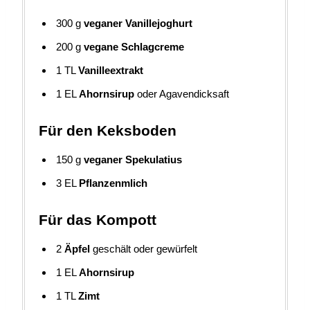
300
g
veganer Vanillejoghurt
200
g
vegane Schlagcreme
1
TL
Vanilleextrakt
1
EL
Ahornsirup
oder Agavendicksaft
Für den Keksboden
150
g
veganer Spekulatius
3
EL
Pflanzenmlich
Für das Kompott
2
Äpfel
geschält oder gewürfelt
1
EL
Ahornsirup
1
TL
Zimt