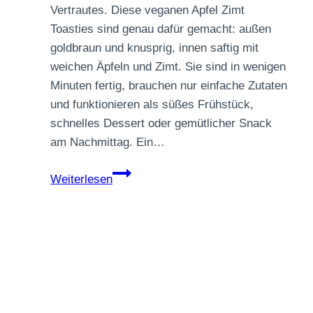
Vertrautes. Diese veganen Apfel Zimt
Toasties sind genau dafür gemacht: außen
goldbraun und knusprig, innen saftig mit
weichen Äpfeln und Zimt. Sie sind in wenigen
Minuten fertig, brauchen nur einfache Zutaten
und funktionieren als süßes Frühstück,
schnelles Dessert oder gemütlicher Snack
am Nachmittag. Ein…
Apfel-
Weiterlesen
Zimt-
Toasties
aus
der
Pfanne