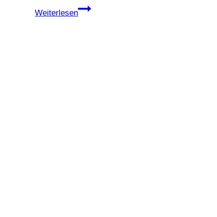
Vanille-
Weiterlesen
Grießdessert
mit
Apfel-
Zimt-
Kompott