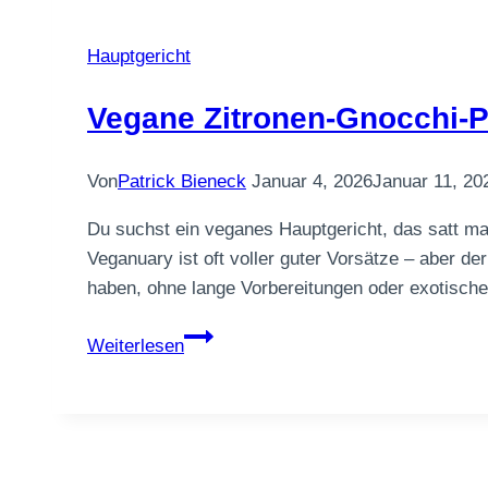
Hauptgericht
Vegane Zitronen-Gnocchi-
Von
Patrick Bieneck
Januar 4, 2026
Januar 11, 20
Du suchst ein veganes Hauptgericht, das satt ma
Veganuary ist oft voller guter Vorsätze – aber de
haben, ohne lange Vorbereitungen oder exotisc
Vegane
Weiterlesen
Zitronen-
Gnocchi-
Pfanne
mit
Spinat