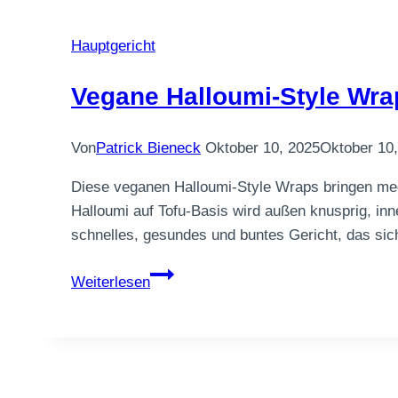
Hauptgericht
Vegane Halloumi-Style Wr
Von
Patrick Bieneck
Oktober 10, 2025
Oktober 10
Diese veganen Halloumi-Style Wraps bringen med
Halloumi auf Tofu-Basis wird außen knusprig, in
schnelles, gesundes und buntes Gericht, das sic
Vegane
Weiterlesen
Halloumi-
Style
Wraps
mit
Knoblauch-